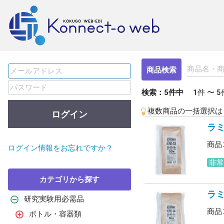
商品検索
検索：5
件中
1件 〜
5
複数商品の一括選択は
ログイン
ラミ
商品コ
ログイン情報をお忘れですか？
非
カテゴリから探す
ラミ
研究実験用必需品
商品コ
ボトル・容器類