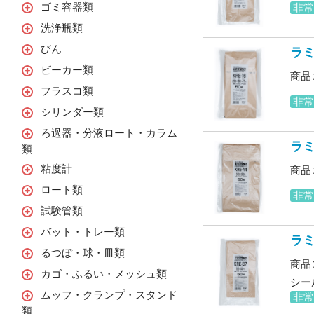
ゴミ容器類
非
洗浄瓶類
びん
ラミ
ビーカー類
商品コ
フラスコ類
非
シリンダー類
ろ過器・分液ロート・カラム
ラミ
類
粘度計
商品コ
ロート類
非
試験管類
バット・トレー類
ラミ
るつぼ・球・皿類
商品コ
カゴ・ふるい・メッシュ類
シー
ムッフ・クランプ・スタンド
非
類