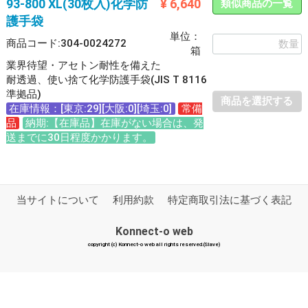
93-800 XL(30枚入)化学防
¥ 6,640
類似商品の一覧
護手袋
単位：
商品コード:304-0024272
箱
業界待望・アセトン耐性を備えた
耐透過、使い捨て化学防護手袋(JIS T 8116
準拠品)
商品を選択する
在庫情報：[東京:29][大阪:0][埼玉:0]
常備
品
納期:【在庫品】在庫がない場合は、発
送までに30日程度かかります。
当サイトについて
利用約款
特定商取引法に基づく表記
Konnect-o web
copyright (c) Konnect-o web all rights reserved.(Slave)